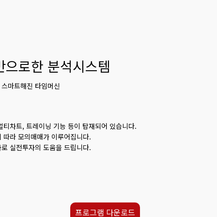
반으로한 분석시스템
 스마트해진 타임머신
멀티차트, 트레이닝 기능 등이 탑재되어 있습니다.
 따라 모의매매가 이루어집니다.
로 실전투자의 도움을 드립니다.
프로그램 다운로드