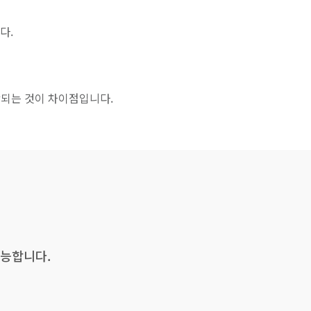
다.
착되는 것이 차이점입니다.
가능합니다.