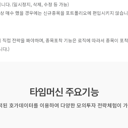
다. (일시정지, 삭제, 수정 등 가능)
 이상 매수 했을 경우에는 신규종목을 포트폴리오에 편입시키지 않습니
 직접 전략을 짜야하며, 종목포착 기능은 로직에 따라서 종목이 포
다.)
타임머신 주요기능
적된 호가데이터를 이용하여 다양한 모의투자 전략체험이 