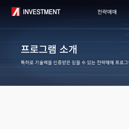
전략매매
프로그램 소개
특허로 기술력을 인증받은 믿을 수 있는 전략매매 프로그